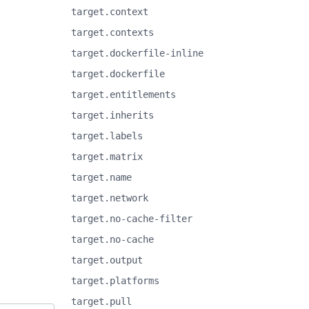
target.context
target.contexts
target.dockerfile-inline
target.dockerfile
target.entitlements
target.inherits
target.labels
target.matrix
target.name
target.network
target.no-cache-filter
target.no-cache
target.output
target.platforms
target.pull