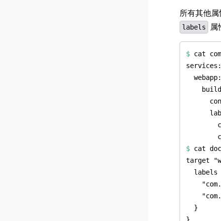
所有其他属
属
labels
$
$