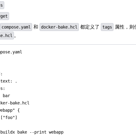
gs
rget
和
都定义了
属性，则
compose.yaml
docker-bake.hcl
tags
。
ke.hcl