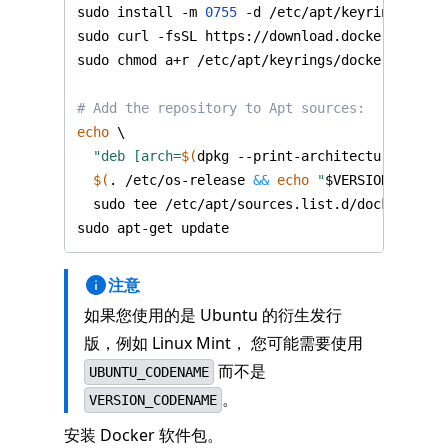
sudo install -m 
0755
# Add the repository to Apt sources:
echo
"deb [arch=
$(
dpkg --print-architecture
)
$(
. /etc/os-release 
&&
echo
"
$VERSION_CODENA
sudo apt-get update
注意
如果您使用的是 Ubuntu 的衍生发行
版，例如 Linux Mint， 您可能需要使用
而不是
UBUNTU_CODENAME
。
VERSION_CODENAME
安装 Docker 软件包。