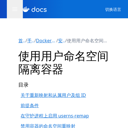
切换语言
首页
/
手册
/
Docker 引擎
/
安全
/
使用用户命名空间隔离容器
使用用户命名空间
隔离容器
目录
关于重新映射和从属用户及组 ID
前提条件
在守护进程上启用 userns-remap
禁用容器的命名空间重映射