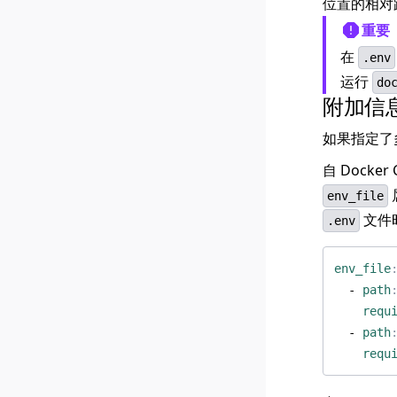
位置的相对
重要
在
.env
运行
do
附加信
如果指定了
自 Docke
env_file
文件时
.env
env_file
- 
path
requ
- 
path
requ