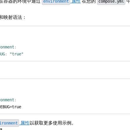
在容器的环境中通过
属性
在您的
environment
compose.yml
和映射语法：
:
:
ronment
:
BUG
:
"true"
:
:
ronment
:
DEBUG=true
属性
以获取更多使用示例。
ironment