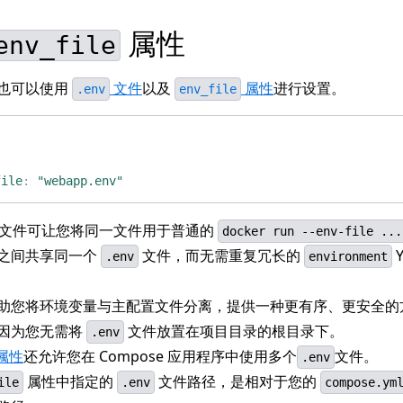
属性
env_file
也可以使用
文件
以及
属性
进行设置。
.env
env_file
:
:
file
:
"webapp.env"
文件可让您将同一文件用于普通的
docker run --env-file ...
之间共享同一个
文件，而无需重复冗长的
Y
.env
environment
助您将环境变量与主配置文件分离，提供一种更有序、更安全的
因为您无需将
文件放置在项目目录的根目录下。
.env
属性
还允许您在 Compose 应用程序中使用多个
文件。
.env
属性中指定的
文件路径，是相对于您的
ile
.env
compose.ym