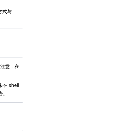
方式与
。请注意，在
。
在 shell
告。