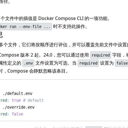
路径。
个文件中的插值是 Docker Compose CLI 的一项功能。
时不支持此操作。
cker run --env-file ...
息
多个文件，它们将按顺序进行评估，并可以覆盖先前文件中设置
r Compose 版本 2 起。24.0，您可以通过使用
字段，
required
属性定义的
文件设置为可选。当
设置为
.env
required
false
，Compose 会静默忽略该条目。
:
:
./default.env
ired
:
true
# default
:
./override.env
ired
:
false