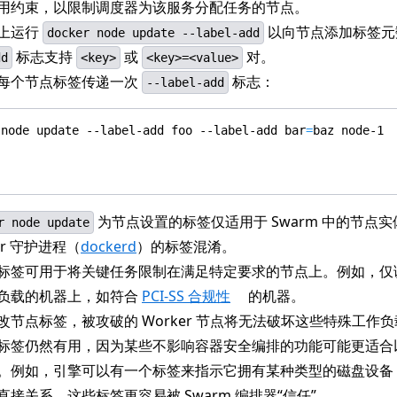
用约束，以限制调度器为该服务分配任务的节点。
上运行
以向节点添加标签元
docker node update --label-add
标志支持
或
对。
dd
<key>
<key>=<value>
每个节点标签传递一次
标志：
--label-add
 node update --label-add foo --label-add 
bar
=
为节点设置的标签仅适用于 Swarm 中的节点
r node update
er 守护进程（
dockerd
）的标签混淆。
标签可用于将关键任务限制在满足特定要求的节点上。例如，仅
负载的机器上，如符合
PCI-SS 合规性
的机器。
改节点标签，被攻破的 Worker 节点将无法破坏这些特殊工作
标签仍然有用，因为某些不影响容器安全编排的功能可能更适合
。例如，引擎可以有一个标签来指示它拥有某种类型的磁盘设备
接关系。这些标签更容易被 Swarm 编排器“信任”。